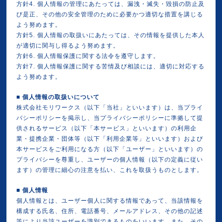
方針4. 個人情報の管理にあたっては、漏洩・滅失・毀損の防止及
び是正、その他の安全管理のために必要かつ適切な措置を講じる
よう努めます。
方針5. 個人情報の取扱いにあたっては、その情報を提供した本人
が適切に関与し得るよう努めます。
方針6. 個人情報保護に関する法令を遵守します。
方針7. 個人情報保護に関する苦情及び相談には、適切に対応する
よう努めます。
■ 個人情報の取扱いについて
株式会社モリワークス（以下「当社」といいます）は、当プライ
バシーポリシーを掲示し、当プライバシーポリシーに準拠して提
供されるサービス（以下「本サービス」といいます）の利用企
業・提携企業・団体等（以下「利用企業等」といいます）および
本サービスをご利用になる方（以下「ユーザー」といいます）の
プライバシーを尊重し、ユーザーの個人情報（以下の定義に従い
ます）の管理に細心の注意を払い、これを取扱うものとします。
■
個人情報
個人情報とは、ユーザー個人に関する情報であって、当該情報を
構成する氏名、住所、電話番号、メールアドレス、その他の記述
等により当該ユーザーを識別できるものをいいます。また、その