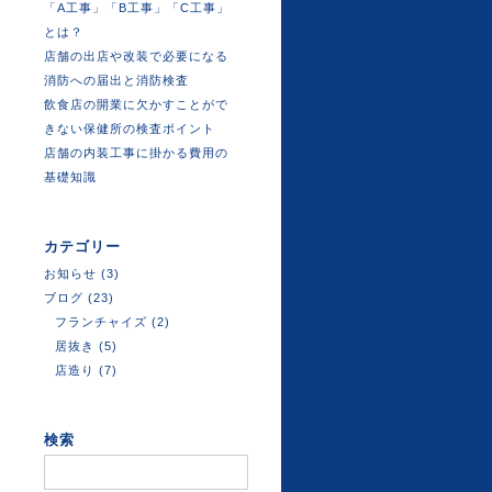
「A工事」「B工事」「C工事」
とは？
店舗の出店や改装で必要になる
消防への届出と消防検査
飲食店の開業に欠かすことがで
きない保健所の検査ポイント
店舗の内装工事に掛かる費用の
基礎知識
カテゴリー
お知らせ
(3)
ブログ
(23)
フランチャイズ
(2)
居抜き
(5)
店造り
(7)
検索
検
索: