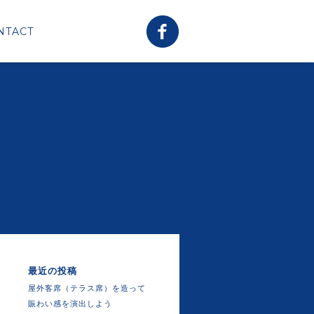
NTACT
最近の投稿
屋外客席（テラス席）を造って
賑わい感を演出しよう