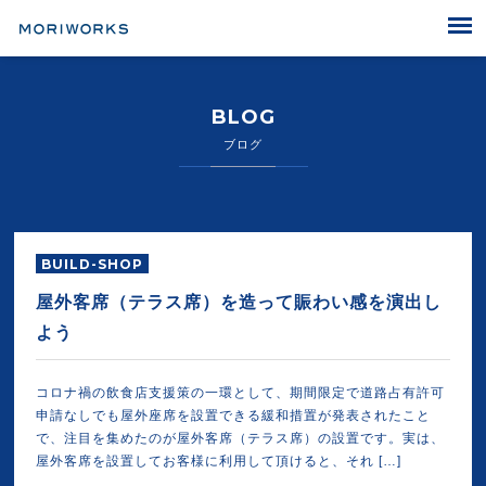
MORIWORKS
BLOG
ブログ
BUILD-SHOP
屋外客席（テラス席）を造って賑わい感を演出し
よう
コロナ禍の飲食店支援策の一環として、期間限定で道路占有許可
申請なしでも屋外座席を設置できる緩和措置が発表されたこと
で、注目を集めたのが屋外客席（テラス席）の設置です。実は、
屋外客席を設置してお客様に利用して頂けると、それ […]