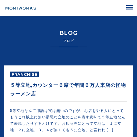
MORIWORKS
BLOG
ブログ
FRANCHISE
５等立地,カウンター６席で年間６万人来店の怪物
ラーメン店
5等立地なんて用語は実は無いのですが、お店をやる人にとって
もうこれ以上に無い最悪な立地のことを表す意味で５等立地なん
て表現したりするわけです。お店商売にとって立地は「１に立
地、２に立地、３、４が無くても５に立地」と言われ […]