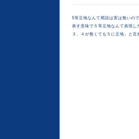
5等立地なんて用語は実は無いの
表す意味で５等立地なんて表現し
３、４が無くても５に立地」と言わ