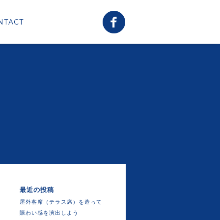
NTACT
最近の投稿
屋外客席（テラス席）を造って
賑わい感を演出しよう