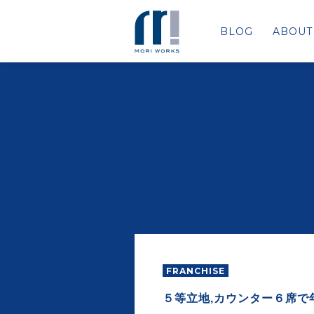
BLOG
ABOUT
FRANCHISE
５等立地,カウンター６席で