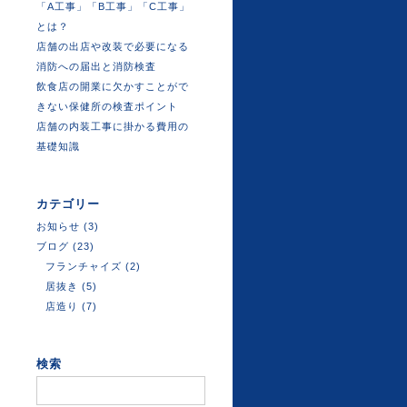
「A工事」「B工事」「C工事」
とは？
店舗の出店や改装で必要になる
消防への届出と消防検査
飲食店の開業に欠かすことがで
きない保健所の検査ポイント
店舗の内装工事に掛かる費用の
基礎知識
カテゴリー
お知らせ
(3)
ブログ
(23)
フランチャイズ
(2)
居抜き
(5)
店造り
(7)
検索
検
索: