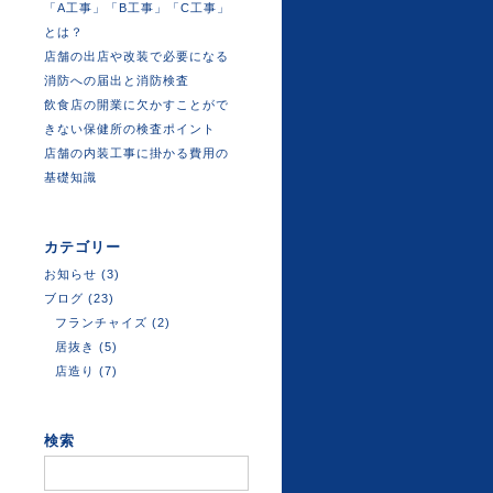
「A工事」「B工事」「C工事」
とは？
店舗の出店や改装で必要になる
消防への届出と消防検査
飲食店の開業に欠かすことがで
きない保健所の検査ポイント
店舗の内装工事に掛かる費用の
基礎知識
カテゴリー
お知らせ
(3)
ブログ
(23)
フランチャイズ
(2)
居抜き
(5)
店造り
(7)
検索
検
索: