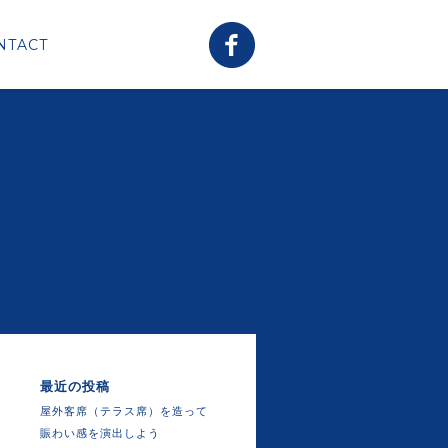
NTACT
最近の投稿
屋外客席（テラス席）を造って
賑わい感を演出しよう