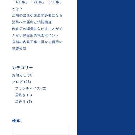
「A工事」「B工事」「C工事」
とは？
店舗の出店や改装で必要になる
消防への届出と消防検査
飲食店の開業に欠かすことがで
きない保健所の検査ポイント
店舗の内装工事に掛かる費用の
基礎知識
カテゴリー
お知らせ
(3)
ブログ
(23)
フランチャイズ
(2)
居抜き
(5)
店造り
(7)
検索
検
索: