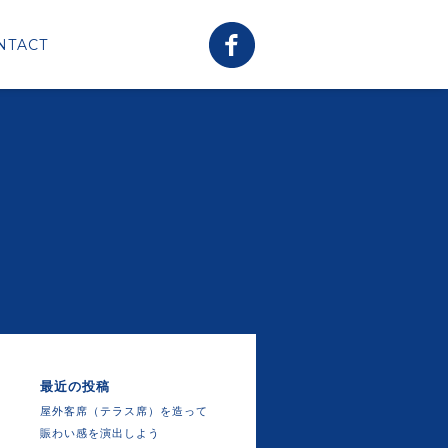
NTACT
最近の投稿
屋外客席（テラス席）を造って
賑わい感を演出しよう