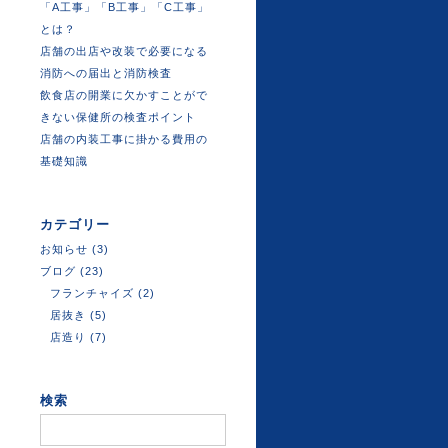
「A工事」「B工事」「C工事」
とは？
店舗の出店や改装で必要になる
消防への届出と消防検査
飲食店の開業に欠かすことがで
きない保健所の検査ポイント
店舗の内装工事に掛かる費用の
基礎知識
カテゴリー
お知らせ
(3)
ブログ
(23)
フランチャイズ
(2)
居抜き
(5)
店造り
(7)
検索
検
索: