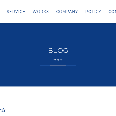
SERVICE
WORKS
COMPANY
POLICY
CO
BLOG
ブログ
け方