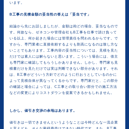
います。
B工事の見積金額の妥当性の答えは「妥当です」
結論から先にお話しましたが、金額は殆どの場合、妥当なもので
す。何故なら、ゼネコンや管理会社もB工事を仕事で請け負って
いる以上、何か起きた場合には管理責任を問われるからです。で
すから、専門業者に直接依頼するよりも割高になるのは致し方な
いことでもあります。工事内容の妥当性については、見積を見た
だけでは素人には解らないと思います。こういう場合には、借主
も専門家に確認してもらうしかありません。しかし、専門家も見
積書だけを見ただけでは実は判断できない部分があります。それ
は、B工事がどういう方針でどのように行おうとしているのかに
よって見積自体が異なってくるからです。専門家だと、この部分
の確認と場合によっては、C工事との取り合い部分での施工方法
などの変更によりコストダウンを提案できるかもしれません。
しかし、値引き交渉の余地はあります。
値引きは一切できませんというようなことは今時どんな一流企業
と言えども、そんな殿様商売はできない時代です。また、B工事