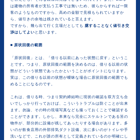
は建物の所有者が支払う工事では無いため、彼らからすれば一限
客のようなものですから、高めの金額で見積もられていますか
ら、値引きの余地は残されていると言えます。
ですから、幾ら出て行く立場だとしても
臆することなく値引き交
渉はしてよい
と思います。
■
原状回復の範囲
「原状回復」とは、「借りる以前にあった状態に戻す」というこ
とです。つまり、原状回復の範囲を決めるのは、借りる以前の状
態がどういう状態であったかということがポイントになります。
実は、この借りる以前の状態が曖昧な場合に原状回復の範囲でも
めることになるのです。
これは、借りる時、つまり契約締結時に現状の確認を双方立ち合
いでしっかり行っておけば、こういうトラブルは防ぐことが出来
ます。勿論、その時の現場写真なども撮っておくことで確認する
ことができます。しかし、本来なら完全にスケルトンである筈の
物件が、部分的に設備が残してあったりする場合があります。多
いのが飲食店用の外部排気ダクト設備、次に多いのがトイレや手
洗いなどで、これが誰の所有として定義されているのか明確にし