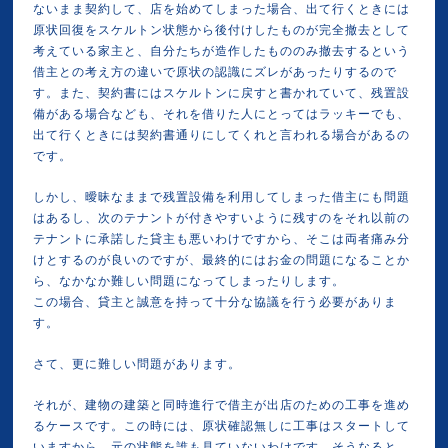
ないまま契約して、店を始めてしまった場合、出て行くときには
原状回復をスケルトン状態から後付けしたものが完全撤去として
考えている家主と、自分たちが造作したもののみ撤去するという
借主との考え方の違いで原状の認識にズレがあったりするので
す。また、契約書にはスケルトンに戻すと書かれていて、残置設
備がある場合なども、それを借りた人にとってはラッキーでも、
出て行くときには契約書通りにしてくれと言われる場合があるの
です。
しかし、曖昧なままで残置設備を利用してしまった借主にも問題
はあるし、次のテナントが付きやすいように残すのをそれ以前の
テナントに承諾した貸主も悪いわけですから、そこは両者痛み分
けとするのが良いのですが、最終的にはお金の問題になることか
ら、なかなか難しい問題になってしまったりします。
この場合、貸主と誠意を持って十分な協議を行う必要がありま
す。
さて、更に難しい問題があります。
それが、建物の建築と同時進行で借主が出店のための工事を進め
るケースです。この時には、原状確認無しに工事はスタートして
いますから、元の状態を誰も見ていないわけです。そうなると、