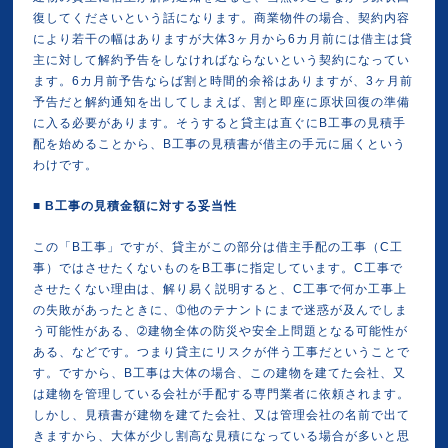
復してくださいという話になります。商業物件の場合、契約内容
により若干の幅はありますが大体3ヶ月から6カ月前には借主は貸
主に対して解約予告をしなければならないという契約になってい
ます。6カ月前予告ならば割と時間的余裕はありますが、3ヶ月前
予告だと解約通知を出してしまえば、割と即座に原状回復の準備
に入る必要があります。そうすると貸主は直ぐにB工事の見積手
配を始めることから、B工事の見積書が借主の手元に届くという
わけです。
■
B工事の見積金額に対する妥当性
この「B工事」ですが、貸主がこの部分は借主手配の工事（C工
事）ではさせたくないものをB工事に指定しています。C工事で
させたくない理由は、解り易く説明すると、C工事で何か工事上
の失敗があったときに、➀他のテナントにまで迷惑が及んでしま
う可能性がある、➁建物全体の防災や安全上問題となる可能性が
ある、などです。つまり貸主にリスクが伴う工事だということで
す。ですから、B工事は大体の場合、この建物を建てた会社、又
は建物を管理している会社が手配する専門業者に依頼されます。
しかし、見積書が建物を建てた会社、又は管理会社の名前で出て
きますから、大体が少し割高な見積になっている場合が多いと思