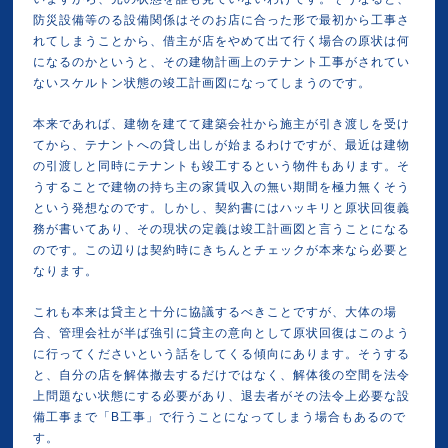
防災設備等のる設備関係はそのお店に合った形で最初から工事さ
れてしまうことから、借主が店をやめて出て行く場合の原状は何
になるのかというと、その建物計画上のテナント工事がされてい
ないスケルトン状態の竣工計画図になってしまうのです。
本来であれば、建物を建てて建築会社から施主が引き渡しを受け
てから、テナントへの貸し出しが始まるわけですが、最近は建物
の引渡しと同時にテナントも竣工するという物件もあります。そ
うすることで建物の持ち主の家賃収入の無い期間を極力無くそう
という発想なのです。しかし、契約書にはハッキリと原状回復義
務が書いてあり、その現状の定義は竣工計画図と言うことになる
のです。この辺りは契約時にきちんとチェックが本来なら必要と
なります。
これも本来は貸主と十分に協議するべきことですが、大体の場
合、管理会社が半ば強引に貸主の意向として原状回復はこのよう
に行ってくださいという話をしてくる傾向にあります。そうする
と、自分の店を解体撤去するだけではなく、解体後の空間を法令
上問題ない状態にする必要があり、退去者がその法令上必要な設
備工事まで「B工事」で行うことになってしまう場合もあるので
す。