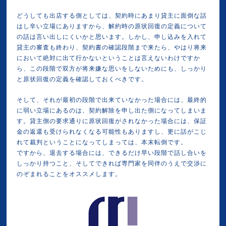
どうしても出店する側としては、契約時にあまり貸主に面倒な話
はし辛い立場にありますから、解約時の原状回復の定義について
の話は言い出しにくいかと思います。しかし、申し込みを入れて
貸主の審査も終わり、契約書の確認段階まで来たら、やはり将来
において絶対に出て行かないということは言えないわけですか
ら、この段階で双方が将来嫌な思いをしないためにも、しっかり
と原状回復の定義を確認しておくべきです。
そして、それが最初の段階で出来ていなかった場合には、最終的
に弱い立場にあるのは、契約解除を申し出た側になってしまいま
す。貸主側の要求通りに原状回復がされなかった場合には、保証
金の返還も受けられなくなる可能性もありますし、更に話がこじ
れて裁判ということになってしまっては、本末転倒です。
ですから、退去する場合には、できるだけ早い段階で話し合いを
しっかり持つこと、そしてできれば専門家を同伴のうえで交渉に
のぞまれることをオススメします。