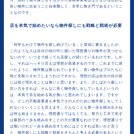
ら、初めて物件探しをする人や小規模事業者はなかなか理想的な
良い物件に出会うこと自体難しく、非常に狭き門であるというこ
となのです。
店を本気で始めたいなら物件探しにも戦略と戦術が必要
「何年もかけて物件を探し続けている」と冒頭に書きましたが、
このような人は自分の頭の中に描いた理想通りの物件が見つから
ないので、いつまで経っても店探しが続いているわけです。しか
し、それはハッキリ言えば理想が高過ぎるのです。これまでに述
べたように、物件数は限られていますし、良い物件はプロたちに
殆ど先取りされてしまうわけですから、理想の店は自分の目の前
には殆ど現れることは無いと思います。また、少しばかり厳しい
言い方をすれば、そんなに長く物件探しをしている人というの
は、本気で店を始める気が無いと思われてしまいます。ですか
ら、どこの不動産業者も本気でその人のために物件探しをしてく
れないということも言えます。どんなことも第一歩を踏み出さね
ば何も始まりません。理想通りではなくても、努力と工夫で先ず
は最初の一歩を踏み出すことの方が重要なわけです。理想通りで
は無いけれど一歩を踏み出すためにはどうすれば良いかと言う
と、物件探しにも戦略と戦術をきちんと考える必要があるという