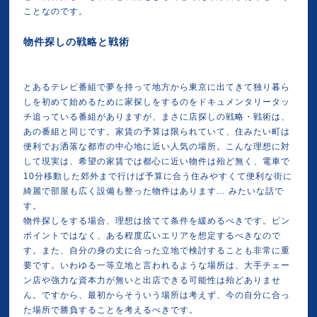
ことなのです。
物件探しの戦略と戦術
とあるテレビ番組で夢を持って地方から東京に出てきて独り暮ら
しを初めて始めるために家探しをするのをドキュメンタリータッ
チ追っている番組がありますが、まさに店探しの戦略・戦術は、
あの番組と同じです。家賃の予算は限られていて、住みたい町は
便利でお洒落な都市の中心地に近い人気の場所。こんな理想に対
して現実は、希望の家賃では都心に近い物件は殆ど無く、電車で
10分移動した郊外まで行けば予算に合う住みやすくて便利な街に
綺麗で部屋も広く設備も整った物件はあります… みたいな話で
す。
物件探しをする場合、理想は捨てて条件を緩めるべきです。ピン
ポイントではなく、ある程度広いエリアを想定するべきなので
す。また、自分の身の丈に合った立地で検討することも非常に重
要です。いわゆる一等立地と言われるような場所は、大手チェー
ン店や強力な資本力が無いと出店できる可能性は殆どありませ
ん。ですから、最初からそういう場所は考えず、今の自分に合っ
た場所で勝負することを考えるべきです。