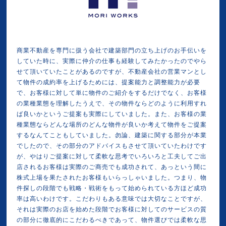
商業不動産を専門に扱う会社で建築部門の立ち上げのお手伝いを
していた時に、実際に仲介の仕事も経験してみたかったのでやら
せて頂いていたことがあるのですが、不動産会社の営業マンとし
て物件の成約率を上げるためには、提案能力と調整能力が必要
で、お客様に対して単に物件のご紹介をするだけでなく、お客様
の業種業態を理解したうえで、その物件ならどのように利用すれ
ば良いかというご提案も実際にしていました。また、お客様の業
種業態ならどんな場所のどんな物件が良いか考えて物件をご提案
するなんてこともしていました。勿論、建築に関する部分が本業
でしたので、その部分のアドバイスもさせて頂いていたわけです
が、やはりご提案に対して柔軟な思考でいろいろと工夫してご出
店されるお客様は実際のご商売でも成功されて、あっという間に
株式上場を果たされたお客様もいらっしゃいました。つまり、物
件探しの段階でも戦略・戦術をもって始められている方ほど成功
率は高いわけです。こだわりもある意味では大切なことですが、
それは実際のお店を始めた段階でお客様に対してのサービスの質
の部分に徹底的にこだわるべきであって、物件選びでは柔軟な思