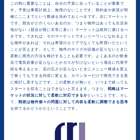
この時に重要なことは、自分の予算に合っていることが重要で
す。予算は事業計画上、無理のないことです。契約金や家賃が明
確にここまでという数値を決めておくべきです。次にマーケット
です。競合がどのくらいあるのか、つまり物件はあっても出店余
地がない（競合が既に非常に多い）マーケットは絶対に避けるべ
きです。できれば、そのマーケットでオンリーワンになれるよう
な物件があれば、それは希望のエリアでなくても即買いだという
ことが言えます。そして、物件のサイズや設備が足りないときに
柔軟に商売の方法を検討することも必要です。よくあるのが飲食
店で電気容量が足らないとかガスが引けないという場合に代替手
段を考えるとか、店の広さが足らないときにメニュー構成を変え
て狭くてもできる内容に変える、カウンターだけで商売できる形
に検討し直すなどです。この柔軟さが無いと、いつまで経っても
スタートを切ることはできないと言えます。つまり、
戦略はマー
ケットの状況に対して柔軟に対応できるか
ということです。そし
て、
戦術は物件個々の問題に対して内容を柔軟に調整できる思考
を持てるかどうかだということです。