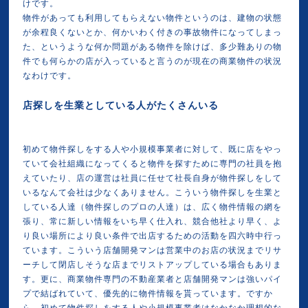
けです。
物件があっても利用してもらえない物件というのは、建物の状態
が余程良くないとか、何かいわく付きの事故物件になってしまっ
た、というような何か問題がある物件を除けば、多少難ありの物
件でも何らかの店が入っていると言うのが現在の商業物件の状況
なわけです。
店探しを生業としている人がたくさんいる
初めて物件探しをする人や小規模事業者に対して、既に店をやっ
ていて会社組織になってくると物件を探すために専門の社員を抱
えていたり、店の運営は社員に任せて社長自身が物件探しをして
いるなんて会社は少なくありません。こういう物件探しを生業と
している人達（物件探しのプロの人達）は、広く物件情報の網を
張り、常に新しい情報をいち早く仕入れ、競合他社より早く、よ
り良い場所により良い条件で出店するための活動を四六時中行っ
ています。こういう店舗開発マンは営業中のお店の状況までリサ
ーチして閉店しそうな店までリストアップしている場合もありま
す。更に、商業物件専門の不動産業者と店舗開発マンは強いパイ
プで結ばれていて、優先的に物件情報を貰っています。ですか