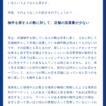
いるというような人も居ます。
何故、そのようなことが起きるのでしょうか？
物件を探す人の数に対して、店舗の流通量が少ない
実は、店舗物件を探している人の数は非常に多く、それに対して
店舗物件として市場に流通している物件数は実はとても少ないの
です。その証拠とも言えるのが、新しいショッピングセンターが
出来ると必ず空き店舗はできないくらいに出店希望者が殺到する
のです。日本では新しいショッピングセンターがオープンすると
きに空きテナントがあるなんてことは殆どありません。また、長
く空き店舗だった街中の物件でも、気付けば何かしらのお店がオ
ープンして、またいつの間にか空き店舗になっていると言うのを
繰り返している物件もあります。
過疎化した地域や人が集まる場所が極端に移動したような場所以
外のマーケット（人がある一定量以上居る地域）であれば商売は
成立することから、マーケットがある地域の物件は殆どの場合、
必ずと言って良いほど何かの業態が入って営業しているというわ