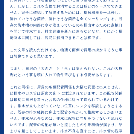
に気付いて、これを補修してほしいと言う話も少なくありませ
ん。しかし、これを安価で解消することは殆どのケースでできま
せん。完全に確認して解消するためには、厨房機器を一旦外し、
漏れていそうな箇所、漏れそうな箇所を全てシーリングする。既
存の防水槽の内部に水が溜まっているのを排出するために点検口
を開けて排水する。排水経路を新たに造るなどなど、とにかく厨
房防水に関しては、容易に解消できることは稀です。
この文章を読んだだけでも、物凄く面倒で費用の掛かりそうな事
は想像できると思います。
つまり、厨房の「大きさ」と「形」は変えられない。これが大原
則だという事を頭に入れて物件選びをする必要があります。
これと同様に、厨房の各種配管関係も大幅な変更は出来ません。
給排水やガス管は厨房の床下に埋設されています。この配管関係
は最初に厨房を造ったお店の仕様に従って造られているわけで
す。排水が立ち上がっていない位置にシンクを移設しようとする
と、既存の排水経路に床上で配管を転がして接続するしかありま
せん。排水が厄介なのは、排水は配管に勾配をつけないと流れな
いのです。配管の勾配が無いと流したものや堆積物が溜まり、詰
まりを起こしてしまいます。排水不良を直すには、排水管の洗浄