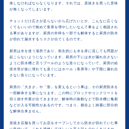
体しなければならなくなります。それでは、居抜きを買った意味
が無くなってしまいます。
チョットだけ広さが足らないから広げたいとか、こんなに広くな
くてもいいので狭めて客席を増やしたいなんて事をよく相談され
る事がありますが、厨房の外枠を一部でも解体すると厨房の防水
が切れて漏水するリスクが出てくるのです。
厨房は水を使う場所であり、衛生的にも水を床に流しても問題が
起こらないようになっています。厨房の下には水が漏れ出さない
ように防水槽と言うプールのような造りになっていて、厨房の給
排水管が仮に壊れても直ぐにはホール（客席等）や下階に漏れ出
さない造りになっています。
厨房の「大きさ」や「形」を変えるという事は、その厨房防水を
一部解体する事になります。この時にブロックやコンクリートを
切り崩す作業が出てきますが、解体時の振動などで防水槽に亀裂
などが入る可能性があるのです。つまり、都合よく綺麗に部分的
な解体出来ません。
居抜き店舗を買ってお店をオープンしてから防水が切れていた事