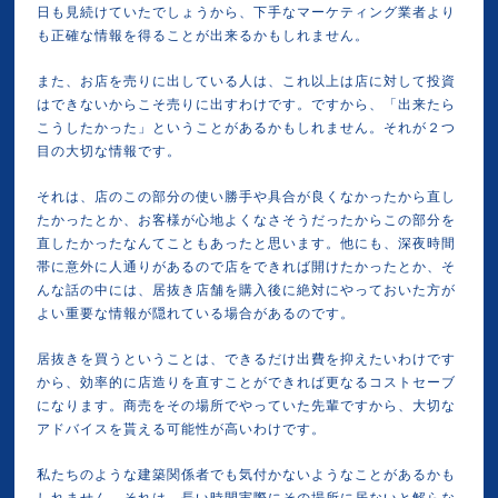
日も見続けていたでしょうから、下手なマーケティング業者より
も正確な情報を得ることが出来るかもしれません。
また、お店を売りに出している人は、これ以上は店に対して投資
はできないからこそ売りに出すわけです。ですから、「出来たら
こうしたかった」ということがあるかもしれません。それが２つ
目の大切な情報です。
それは、店のこの部分の使い勝手や具合が良くなかったから直し
たかったとか、お客様が心地よくなさそうだったからこの部分を
直したかったなんてこともあったと思います。他にも、深夜時間
帯に意外に人通りがあるので店をできれば開けたかったとか、そ
んな話の中には、居抜き店舗を購入後に絶対にやっておいた方が
よい重要な情報が隠れている場合があるのです。
居抜きを買うということは、できるだけ出費を抑えたいわけです
から、効率的に店造りを直すことができれば更なるコストセーブ
になります。商売をその場所でやっていた先輩ですから、大切な
アドバイスを貰える可能性が高いわけです。
私たちのような建築関係者でも気付かないようなことがあるかも