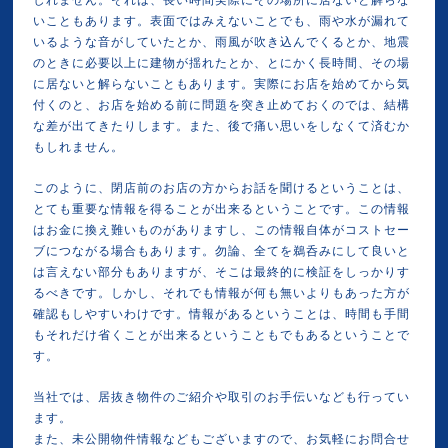
しれません。それは、長い時間実際にその場所に居ないと解らな
いこともあります。表面ではみえないことでも、雨や水が漏れて
いるような音がしていたとか、雨風が吹き込んでくるとか、地震
のときに必要以上に建物が揺れたとか、とにかく長時間、その場
に居ないと解らないこともあります。実際にお店を始めてから気
付くのと、お店を始める前に問題を突き止めておくのでは、結構
な差が出てきたりします。また、後で痛い思いをしなくて済むか
もしれません。
このように、閉店前のお店の方からお話を聞けるということは、
とても重要な情報を得ることが出来るということです。この情報
はお金に換え難いものがありますし、この情報自体がコストセー
ブにつながる場合もあります。勿論、全てを鵜呑みにして良いと
は言えない部分もありますが、そこは最終的に検証をしっかりす
るべきです。しかし、それでも情報が何も無いよりもあった方が
確認もしやすいわけです。情報があるということは、時間も手間
もそれだけ省くことが出来るということもでもあるということで
す。
当社では、居抜き物件のご紹介や取引のお手伝いなども行ってい
ます。
また、未公開物件情報などもございますので、お気軽にお問合せ