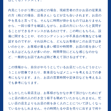
はとてもチャンスです。
内見にうかがう際には殆どの場合、現経営者の方かお店の従業員
の方（殆どの場合、店長さん）などが立ち合いされます。お店の
中を見ると言っても、そんなに時間が掛かるものではありません
から、一回り様子を確認しながら、お店の方にいろいろと質問す
ることができるチャンスがあるわけです。この時にもちろん、設
備に関することや、そのコンディションや不具合の有無などを確
認するのですが、それ以外にも、どんなお客様がこのお店では多
いのかとか、お客様が最も多い曜日や時間帯、お店の前を歩いて
いる人はどんな人が多いのか、時間帯別にどんな感じなのかな
ど、一般的なお話であれば殆ど教えて頂けるはずです。
この情報から、自分がやろうとしているお店だったらどうかとい
うことが想像できたり、飲食店ならばメニューを考える上での参
考にもなります。また、お店の営業時間や定休日などを考える上
でも参考になります。
もしかしたら前店主は、お客様がなかなか来て頂けないためにず
っと店の前の人の行き交う様子を眺めていたかもしれません。忙
しい店の店主よりもお店の前を歩く人のことについて詳しくなっ
ているかもしれません。その時間たるや店を売りに出すまで何十